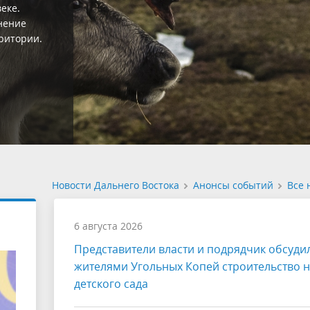
кальности
 и флоры
раны на
Новости Дальнего Востока
Анонсы событий
Все 
6 августа 2026
Представители власти и подрядчик обсуди
жителями Угольных Копей строительство 
детского сада