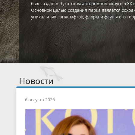
крупнейшее на северо-востоке России озеро. Его
ценность заключается как в красоте, так и в уни
происхождения и видового состава фауны озера
окружающих ландшафтов. Именно с целью их ох
данной территории в 2015 году был создан
государственный природный заказник.
Новости
6 августа 2026