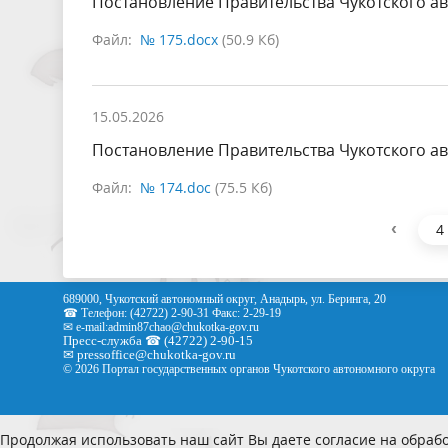
Постановление Правительства Чукотского ав
Файл:
№ 175.docx
(50.9 Кб)
15.05.2026
Постановление Правительства Чукотского ав
Файл:
№ 174.doc
(75.5 Кб)
‹
4
689000, Чукотский автономный округ, Анадырь, ул. Беринга, 20
☎ Телефон: (42722) 2-90-31 Факс: 2-29-19
✉ e-mail:
admin87chao@chukotka-gov.ru
Пресс-служба ☎ (42722) 2-90-15
✉
pressoffice
@chukotka-gov.ru
© 2026 Портал государственных органов Чукотского автономного округа
Продолжая использовать наш сайт Вы даете согласие на обрабо