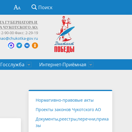
Поиск
ТА ГУБЕРНАТОРА И
А ЧУКОТСКОГО АО:
) 2-90-00 Факс: 2-29-19
hao@chukotka-gov.ru
Госслужба
Интернет-Приёмная
ти
ентров
приказы
Муниципальные образования
Федеральные органы власти
Приоритетные направления
Объявления, конкурсы, заявки
От первого лица
Профессиональное развитие
Оставить обращение (обратная связь)
государственных гражданских
Бизнесу
Нормативно-правовые акты
служащих Чукотского автономного
Проекты законов Чукотского АО
округа
Документы,реестры,перечни,прика
зы