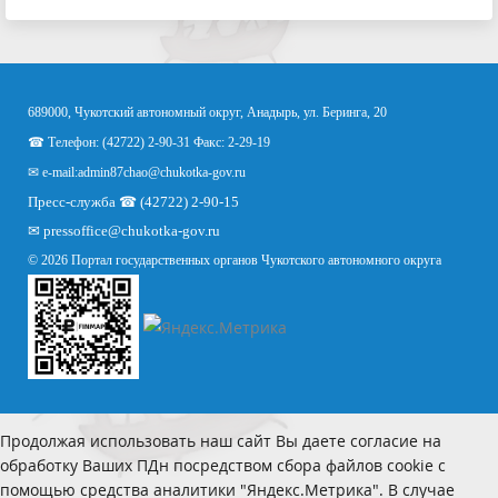
689000, Чукотский автономный округ, Анадырь, ул. Беринга, 20
☎ Телефон: (42722) 2-90-31 Факс: 2-29-19
✉ e-mail:
admin87chao@chukotka-gov.ru
Пресс-служба ☎ (42722) 2-90-15
✉
pressoffice
@chukotka-gov.ru
© 2026 Портал государственных органов Чукотского автономного округа
Продолжая использовать наш сайт Вы даете согласие на
обработку Ваших ПДн посредством сбора файлов cookie с
помощью средства аналитики "Яндекс.Метрика". В случае