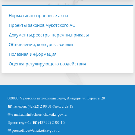
Нормативно-правовые акты
Проекты законов Чукотского АО
Документы,реестры,перечни,приказы
Объявления, конкурсы, заявки
Полезная информация
Оценка регулирующего воздействия
689000, Чукотский автономный округ, Анадырь, ул. Беринга, 20
☎ Телефон: (42722) 2-90-31 Факс: 2-29-19
✉ e-mail:
admin87chao@chukotka-gov.ru
Пресс-служба ☎ (42722) 2-90-15
✉
pressoffice
@chukotka-gov.ru