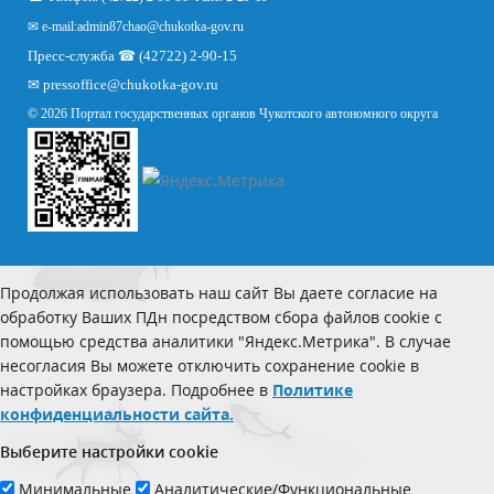
✉ e-mail:
admin87chao@chukotka-gov.ru
Пресс-служба ☎ (42722) 2-90-15
✉
pressoffice
@chukotka-gov.ru
© 2026 Портал государственных органов Чукотского автономного округа
Продолжая использовать наш сайт Вы даете согласие на
обработку Ваших ПДн посредством сбора файлов cookie с
помощью средства аналитики "Яндекс.Метрика". В случае
несогласия Вы можете отключить сохранение cookie в
настройках браузера. Подробнее в
Политике
конфиденциальности сайта.
Выберите настройки cookie
Минимальные
Аналитические/Функциональные