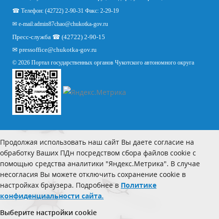
☎ Телефон: (42722) 2-90-31 Факс: 2-29-19
✉ e-mail:
admin87chao@chukotka-gov.ru
Пресс-служба ☎ (42722) 2-90-15
✉
pressoffice
@chukotka-gov.ru
© 2026 Портал государственных органов Чукотского автономного округа
Продолжая использовать наш сайт Вы даете согласие на
обработку Ваших ПДн посредством сбора файлов cookie с
помощью средства аналитики "Яндекс.Метрика". В случае
несогласия Вы можете отключить сохранение cookie в
настройках браузера. Подробнее в
Политике
конфиденциальности сайта.
Выберите настройки cookie