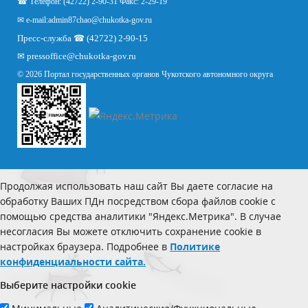
☎ Телефон: (42722) 2-90-31 Факс: 2-29-19
✉ e-mail:
admin87chao@chukotka-gov.ru
Пресс-служба ☎ (42722) 2-90-15
✉
pressoffice
@chukotka-gov.ru
© 2026 Портал государственных органов Чукотского автономного округа
Продолжая использовать наш сайт Вы даете согласие на
обработку Ваших ПДн посредством сбора файлов cookie с
помощью средства аналитики "Яндекс.Метрика". В случае
несогласия Вы можете отключить сохранение cookie в
настройках браузера. Подробнее в
Политике
конфиденциальности сайта.
Выберите настройки cookie