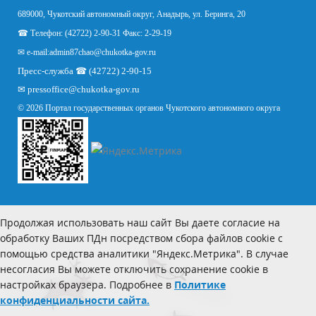
689000, Чукотский автономный округ, Анадырь, ул. Беринга, 20
☎ Телефон: (42722) 2-90-31 Факс: 2-29-19
✉ e-mail:
admin87chao@chukotka-gov.ru
Пресс-служба ☎ (42722) 2-90-15
✉
pressoffice
@chukotka-gov.ru
© 2026 Портал государственных органов Чукотского автономного округа
Продолжая использовать наш сайт Вы даете согласие на
обработку Ваших ПДн посредством сбора файлов cookie с
помощью средства аналитики "Яндекс.Метрика". В случае
несогласия Вы можете отключить сохранение cookie в
настройках браузера. Подробнее в
Политике
конфиденциальности сайта.