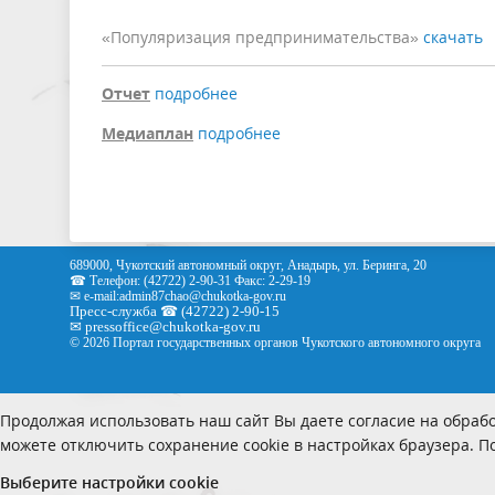
«Популяризация предпринимательства»
скачать
Отчет
подробнее
Медиаплан
подробнее
689000, Чукотский автономный округ, Анадырь, ул. Беринга, 20
☎ Телефон: (42722) 2-90-31 Факс: 2-29-19
✉ e-mail:
admin87chao@chukotka-gov.ru
Пресс-служба ☎ (42722) 2-90-15
✉
pressoffice
@chukotka-gov.ru
© 2026 Портал государственных органов Чукотского автономного округа
Продолжая использовать наш сайт Вы даете согласие на обрабо
можете отключить сохранение cookie в настройках браузера. 
Выберите настройки cookie