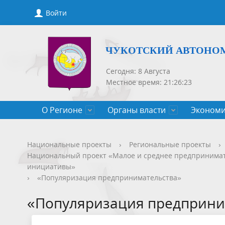
Войти
ЧУКОТСКИЙ АВТОНО
Сегодня: 8 Августа
Местное время: 21:26:23
О Регионе
Органы власти
Экономи
Общие сведения
Губернатор
Государственные программы
Нормативно-правовые акты
Новости
Конкурсы, сведения о вакантных
Порядок рассмотрения обращений
Символик
Правител
Национа
Проекты 
Новости 
Порядок 
Порядок 
Национальные проекты
›
Региональные проекты
›
Национальный проект «Малое и среднее предпринимат
Чукотского АО
должностях
приемов
Общественная палата
Полезная информация
СМИ, учрежденные Правительством
Уполном
Оценка р
Чукотка-
инициативы»
›
«Популяризация предпринимательства»
Чукотского АО
Защита населения от ЧС
«Популяризация предприни