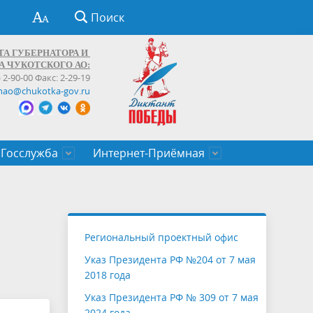
Поиск
ТА ГУБЕРНАТОРА И
А ЧУКОТСКОГО АО:
) 2-90-00 Факс: 2-29-19
hao@chukotka-gov.ru
Госслужба
Интернет-Приёмная
ти
ентров
приказы
Муниципальные образования
Федеральные органы власти
Приоритетные направления
Объявления, конкурсы, заявки
От первого лица
Профессиональное развитие
Оставить обращение (обратная связь)
государственных гражданских
Бизнесу
Региональный проектный офис
служащих Чукотского автономного
Указ Президента РФ №204 от 7 мая
округа
2018 года
Указ Президента РФ № 309 от 7 мая
2024 года