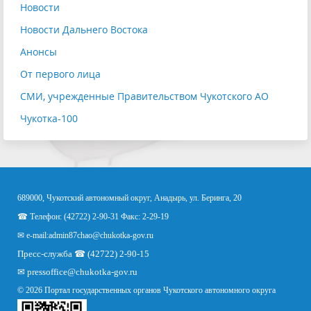
Новости
Новости Дальнего Востока
Анонсы
От первого лица
СМИ, учрежденные Правительством Чукотского АО
Чукотка-100
689000, Чукотский автономный округ, Анадырь, ул. Беринга, 20
☎ Телефон: (42722) 2-90-31 Факс: 2-29-19
✉ e-mail:
admin87chao@chukotka-gov.ru
Пресс-служба ☎ (42722) 2-90-15
✉
pressoffice
@chukotka-gov.ru
© 2026 Портал государственных органов Чукотского автономного округа