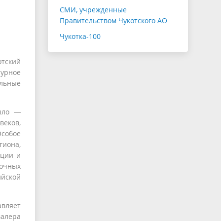
СМИ, учрежденные
Правительством Чукотского АО
Чукотка-100
тский
урное
льные
ыло —
веков,
собое
гиона,
иции и
точных
ийской
авляет
валера