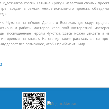
а художников России Татьяна Крикун, известная своими проек
ортрет создан в рамках межрегионального проекта, объедин
еды.
ю Чукотки на «Улице Дальнего Востока», где округ предст
региона и работы мастеров Уэленской косторезной мастерс
ды, посвящённые Героям Чукотки. Здесь можно увидеть и и
историями на клыках. На стенде также рассказывается про
 тылу делает всё возможное, чтобы приблизить мир.
а