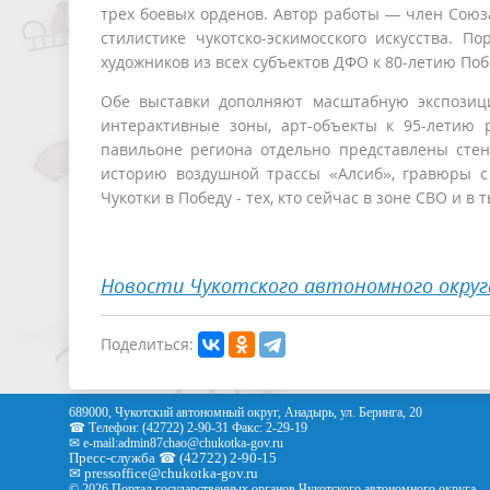
трех боевых орденов. Автор работы — член Союз
стилистике чукотско-эскимосского искусства. П
художников из всех субъектов ДФО к 80-летию Поб
Обе выставки дополняют масштабную экспозици
интерактивные зоны, арт-объекты к 95-летию 
павильоне региона отдельно представлены стен
историю воздушной трассы «Алсиб», гравюры с 
Чукотки в Победу - тех, кто сейчас в зоне СВО и в
Новости Чукотского автономного округ
Поделиться:
689000, Чукотский автономный округ, Анадырь, ул. Беринга, 20
☎ Телефон: (42722) 2-90-31 Факс: 2-29-19
✉ e-mail:
admin87chao@chukotka-gov.ru
Пресс-служба ☎ (42722) 2-90-15
✉
pressoffice
@chukotka-gov.ru
© 2026 Портал государственных органов Чукотского автономного округа