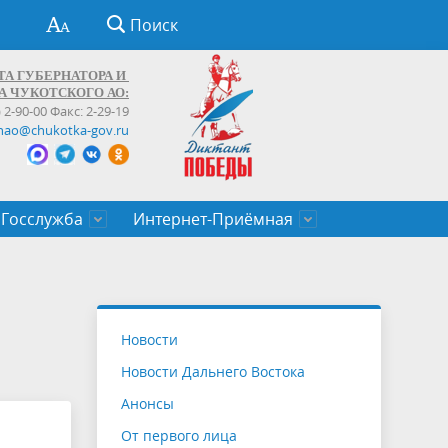
Поиск
ТА ГУБЕРНАТОРА И
А ЧУКОТСКОГО АО:
) 2-90-00 Факс: 2-29-19
hao@chukotka-gov.ru
Госслужба
Интернет-Приёмная
ти
ентров
приказы
Муниципальные образования
Федеральные органы власти
Приоритетные направления
Объявления, конкурсы, заявки
От первого лица
Профессиональное развитие
Оставить обращение (обратная связь)
государственных гражданских
Бизнесу
Новости
служащих Чукотского автономного
Новости Дальнего Востока
округа
Анонсы
От первого лица