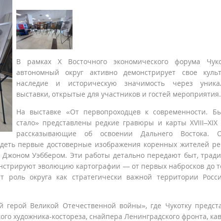
В рамках X Восточного экономического форума Чуко
автономный округ активно демонстрирует свое культ
наследие и историческую значимость через уника
выставки, открытые для участников и гостей мероприятия.
На выставке «От первопроходцев к современности. Б
стало» представлены редкие гравюры и карты XVIII–XIX 
рассказывающие об освоении Дальнего Востока. О
идеть первые достоверные изображения коренных жителей ре
 Джоном Уэббером. Эти работы детально передают быт, трад
монстрируют эволюцию картографии — от первых набросков до 
ет роль округа как стратегически важной территории Росс
 герой Великой Отечественной войны», где Чукотку предст
го художника-костореза, снайпера Ленинградского фронта, ка