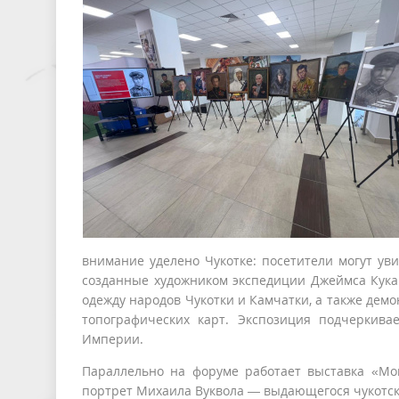
внимание уделено Чукотке: посетители могут ув
созданные художником экспедиции Джеймса Кука
одежду народов Чукотки и Камчатки, а также де
топографических карт. Экспозиция подчеркива
Империи.
Параллельно на форуме работает выставка «Мой
портрет Михаила Вуквола — выдающегося чукотско