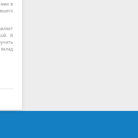
тами в
ившего
авляет
кой. В
зучить
 вклад