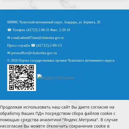
689000, Чукотский автономный округ, Анадырь, ул. Беринга, 20
☎ Телефон: (42722) 2-90-31 Факс: 2-29-19
✉ e-mail:
admin87chao@chukotka-gov.ru
Пресс-служба ☎ (42722) 2-90-15
✉
pressoffice
@chukotka-gov.ru
© 2026 Портал государственных органов Чукотского автономного округа
Продолжая использовать наш сайт Вы даете согласие на
обработку Ваших ПДн посредством сбора файлов cookie с
помощью средства аналитики "Яндекс.Метрика". В случае
несогласия Вы можете отключить сохранение cookie в