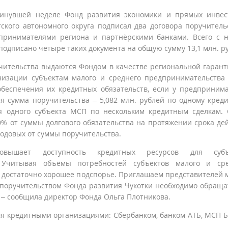
инувшей неделе Фонд развития экономики и прямых инвес
тского автономного округа подписал два договора поручитель
принимателями региона и партнёрскими банками. Всего с 
 подписано четыре таких документа на общую сумму 13,1 млн. р
чительства выдаются Фондом в качестве региональной гаран
низации субъектам малого и среднего предпринимательства
обеспечения их кредитных обязательств, если у предприним
ая сумма поручительства – 5,082 млн. рублей по одному кред
ля одного субъекта МСП по нескольким кредитным сделкам.
% от суммы долгового обязательства на протяжении срока де
 годовых от суммы поручительства.
повышает доступность кредитных ресурсов для субъ
 Учитывая объёмы потребностей субъектов малого и сре
о достаточно хорошее подспорье. Приглашаем представителей 
а поручительством Фонда развития Чукотки необходимо обраща
 – сообщила директор Фонда Ольга Плотникова.
мя кредитными организациями: Сбербанком, банком АТБ, МСП 