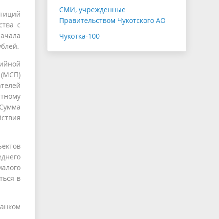
СМИ, учрежденные
тиций
Правительством Чукотского АО
ства с
начала
Чукотка-100
ублей.
тийной
 (МСП)
ателей
итному
 Сумма
йствия
ектов
днего
малого
ться в
Банком