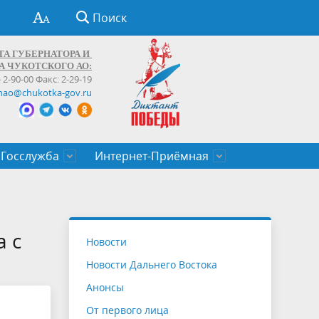
Поиск
ТА ГУБЕРНАТОРА И
А ЧУКОТСКОГО АО:
) 2-90-00 Факс: 2-29-19
hao@chukotka-gov.ru
Госслужба
Интернет-Приёмная
ти
ентров
приказы
Муниципальные образования
Федеральные органы власти
Приоритетные направления
Объявления, конкурсы, заявки
От первого лица
Профессиональное развитие
Оставить обращение (обратная связь)
государственных гражданских
Бизнесу
 с
Новости
служащих Чукотского автономного
Новости Дальнего Востока
округа
Анонсы
От первого лица