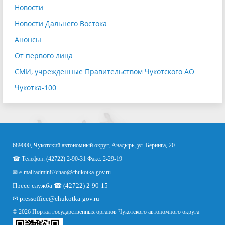
Новости
Новости Дальнего Востока
Анонсы
От первого лица
СМИ, учрежденные Правительством Чукотского АО
Чукотка-100
689000, Чукотский автономный округ, Анадырь, ул. Беринга, 20
☎ Телефон: (42722) 2-90-31 Факс: 2-29-19
✉ e-mail:
admin87chao@chukotka-gov.ru
Пресс-служба ☎ (42722) 2-90-15
✉
pressoffice
@chukotka-gov.ru
© 2026 Портал государственных органов Чукотского автономного округа