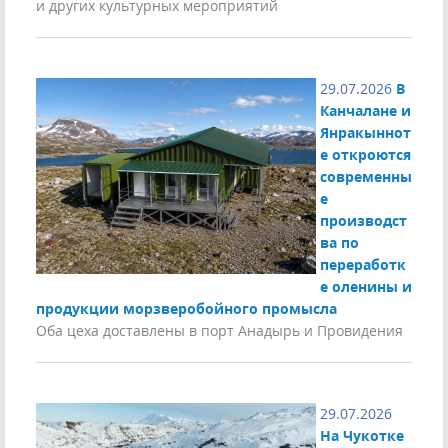
и других культурных мероприятий
29.07.2026
В
Канчалане и
Янракыннот
е откроются
современны
е
производст
ва по
переработк
е оленины и
продукции морзверобойного промысла
Оба цеха доставлены в порт Анадырь и Провидения
29.07.2026
На Чукотке