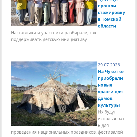
прошли
стажировку
в Томской
области
Наставники и участники разбирали, как
поддерживать детскую инициативу
29.07.2026
На Чукотке
приобрели
новые
яранги для
домов
культуры
Их будут
использоват
ь для
проведения национальных праздников, фестивалей