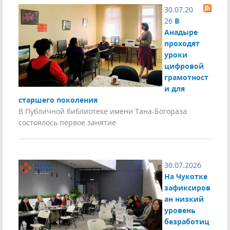
30.07.20
26
В
Анадыре
проходят
уроки
цифровой
грамотност
и для
старшего поколения
В Публичной библиотеке имени Тана-Богораза
состоялось первое занятие
30.07.2026
На Чукотке
зафиксиров
ан низкий
уровень
безработиц