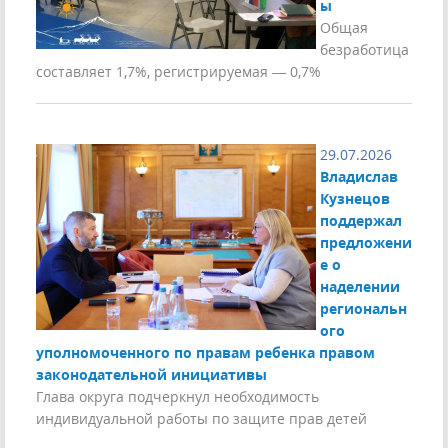
ы
Общая
безработица
составляет 1,7%, регистрируемая — 0,7%
29.07.2026
Владислав
Кузнецов
поддержал
предложени
е о
наделении
региональн
ого
уполномоченного по правам ребенка правом
законодательной инициативы
Глава округа подчеркнул необходимость
индивидуальной работы по защите прав детей