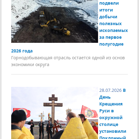
подвели
итоги
добычи
полезных
ископаемых
за первое
полугодие
2026 года
Горнодобывающая отрасль остается одной из основ
экономики округа
28.07.2026
В
День
Крещения
Руси в
окружной
столице
установили
Поклонный