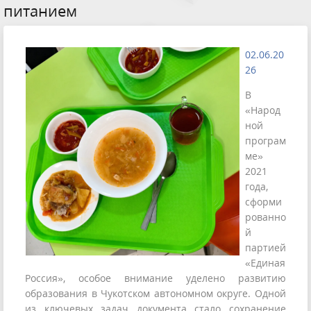
питанием
02.06.20
26
В
«Народ
ной
програм
ме»
2021
года,
сформи
рованно
й
партией
«Единая
Россия», особое внимание уделено развитию
образования в Чукотском автономном округе. Одной
из ключевых задач документа стало сохранение