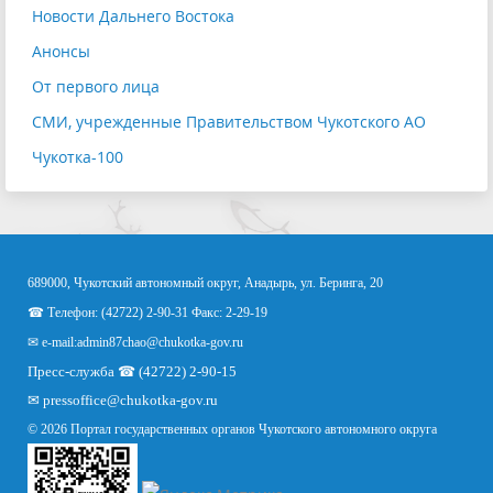
Новости Дальнего Востока
Анонсы
От первого лица
СМИ, учрежденные Правительством Чукотского АО
Чукотка-100
689000, Чукотский автономный округ, Анадырь, ул. Беринга, 20
☎ Телефон: (42722) 2-90-31 Факс: 2-29-19
✉ e-mail:
admin87chao@chukotka-gov.ru
Пресс-служба ☎ (42722) 2-90-15
✉
pressoffice
@chukotka-gov.ru
© 2026 Портал государственных органов Чукотского автономного округа