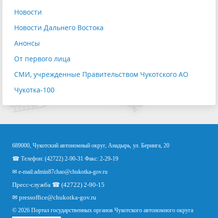
Новости
Новости Дальнего Востока
Анонсы
От первого лица
СМИ, учрежденные Правительством Чукотского АО
Чукотка-100
689000, Чукотский автономный округ, Анадырь, ул. Беринга, 20
☎ Телефон: (42722) 2-90-31 Факс: 2-29-19
✉ e-mail:
admin87chao@chukotka-gov.ru
Пресс-служба ☎ (42722) 2-90-15
✉
pressoffice
@chukotka-gov.ru
© 2026 Портал государственных органов Чукотского автономного округа