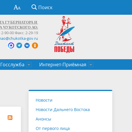
Поиск
ТА ГУБЕРНАТОРА И
А ЧУКОТСКОГО АО:
) 2-90-00 Факс: 2-29-19
hao@chukotka-gov.ru
Госслужба
Интернет-Приёмная
ти
ентров
приказы
Муниципальные образования
Федеральные органы власти
Приоритетные направления
Объявления, конкурсы, заявки
От первого лица
Профессиональное развитие
Оставить обращение (обратная связь)
государственных гражданских
Бизнесу
Новости
служащих Чукотского автономного
Новости Дальнего Востока
округа
Анонсы
От первого лица