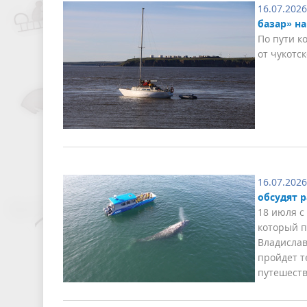
16.07.2026
базар» н
По пути к
от чукотс
16.07.2026
обсудят 
18 июля с
который п
Владислав
пройдет т
путешеств