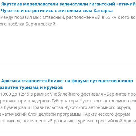
Якутские мореплаватели запечатлели гигантский «птичий
а Чукотке и встретились с жителями села Хатырка
оманду поразил мыс Отвесный, расположенный в 65 км к юго-во
кого посёлка Беринговский.
Арктика становится ближе: на форуме путешественников
развитие туризма и круизов
 10:00 до 12:45 в рамках V юбилейного фестиваля «Берингов про
роходит при поддержке Губернатора Чукотского автономного о
а Кузнецова и Правительства Чукотского автономного округа,
ематический блок деловой программы «Арктического форума
енников», посвященный развитию туризма в российской Аркти