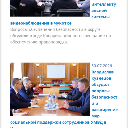
интеллекту
альной
системы
видеонаблюдения в Чукотке
Вопросы обеспечения безопасности в округе
обсудили в ходе Координационного совещание по
обеспечению правопорядка.
30.07.2026
Владислав
Кузнецов
обсудил
вопросы
безопасност
и и
расширение
мер
социальной поддержки сотрудников УМВД в