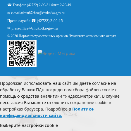
☎ Телефон: (42722) 2-90-31 Факс: 2-29-19
✉ e-mail:
admin87chao@chukotka-gov.ru
Пресс-служба ☎ (42722) 2-90-15
✉
pressoffice
@chukotka-gov.ru
© 2026 Портал государственных органов Чукотского автономного округа
Продолжая использовать наш сайт Вы даете согласие на
обработку Ваших ПДн посредством сбора файлов cookie с
помощью средства аналитики "Яндекс.Метрика". В случае
несогласия Вы можете отключить сохранение cookie в
настройках браузера. Подробнее в
Политике
конфиденциальности сайта.
Выберите настройки cookie