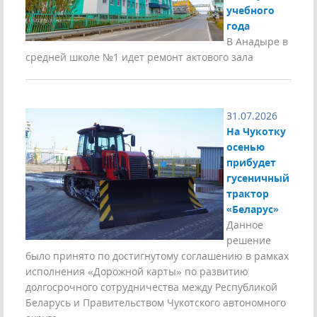
учебного
года
В Анадыре в
средней школе №1 идет ремонт актового зала
31.07.2026
На Чукотку
осенью
прибудет
гусеничный
трактор
«Беларус»
Данное
решение
было принято по достигнутому соглашению в рамках
исполнения «Дорожной карты» по развитию
долгосрочного сотрудничества между Республикой
Беларусь и Правительством Чукотского автономного