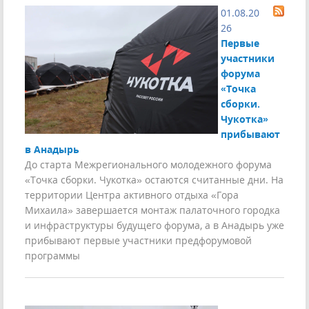
01.08.20
26
Первые
участники
форума
«Точка
сборки.
Чукотка»
прибывают
в Анадырь
До старта Межрегионального молодежного форума
«Точка сборки. Чукотка» остаются считанные дни. На
территории Центра активного отдыха «Гора
Михаила» завершается монтаж палаточного городка
и инфраструктуры будущего форума, а в Анадырь уже
прибывают первые участники предфорумовой
программы