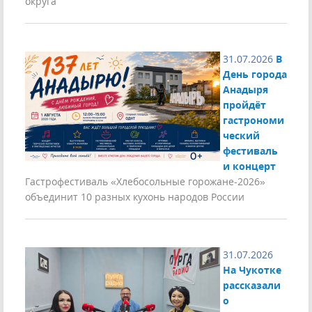
округа
31.07.2026
В
День города
Анадыря
пройдёт
гастрономи
ческий
фестиваль
и концерт
Гастрофестиваль «Хлебосольные горожане-2026»
объединит 10 разных кухонь народов России
31.07.2026
На Чукотке
рассказали
о