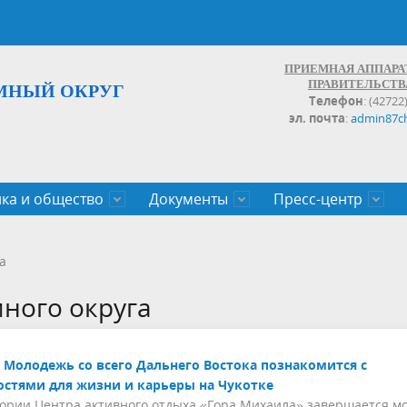
ПРИЕМНАЯ АППАРА
ПРАВИТЕЛЬСТВ
МНЫЙ ОКРУГ
Телефон
: (42722
эл. почта
:
admin87c
ка и общество
Документы
Пресс-центр
а округа
ьство
льные проекты
законов Чукотского АО
Дальнего Востока
поступления
записи и график личных
Население
Органы исполнительной влас
План социального развития ц
Документы,реестры,перечни,
Анонсы
Противодействие коррупции
Обзоры обращений
а
экономического роста
оченные
егулирующего воздействия
100
много округа
Молодежь со всего Дальнего Востока познакомится с
стями для жизни и карьеры на Чукотке
ории Центра активного отдыха «Гора Михаила» завершается м