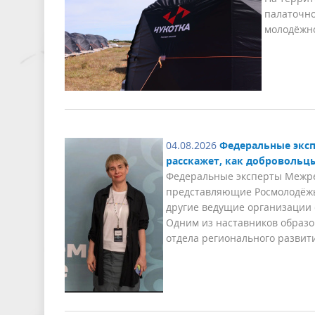
палаточно
молодёжно
04.08.2026
Федеральные эксп
расскажет, как добровольц
Федеральные эксперты Межрег
представляющие Росмолодёжь,
другие ведущие организации 
Одним из наставников образ
отдела регионального развит