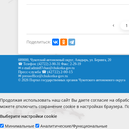
‹
1
Поделиться:
689000, Чукотский автономный округ, Анадырь, ул. Беринга, 20
☎ Телефон: (42722) 2-90-31 Факс: 2-29-19
✉ e-mail:
admin87chao@chukotka-gov.ru
Пресс-служба ☎ (42722) 2-90-15
✉
pressoffice
@chukotka-gov.ru
© 2026 Портал государственных органов Чукотского автономного округа
Продолжая использовать наш сайт Вы даете согласие на обрабо
можете отключить сохранение cookie в настройках браузера. 
Выберите настройки cookie
Минимальные
Аналитические/Функциональные