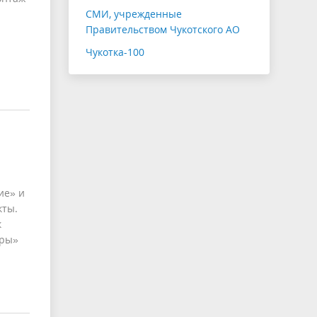
СМИ, учрежденные
Правительством Чукотского АО
Чукотка-100
ие» и
кты.
к
уры»