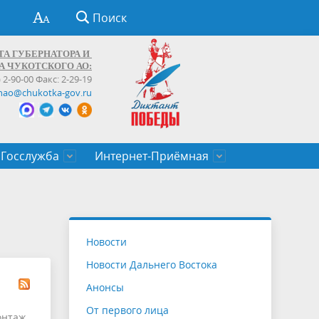
Поиск
ТА ГУБЕРНАТОРА И
А ЧУКОТСКОГО АО:
) 2-90-00 Факс: 2-29-19
hao@chukotka-gov.ru
Госслужба
Интернет-Приёмная
ти
ентров
приказы
Муниципальные образования
Федеральные органы власти
Приоритетные направления
Объявления, конкурсы, заявки
От первого лица
Профессиональное развитие
Оставить обращение (обратная связь)
государственных гражданских
Бизнесу
Новости
служащих Чукотского автономного
Новости Дальнего Востока
округа
Анонсы
От первого лица
онтаж