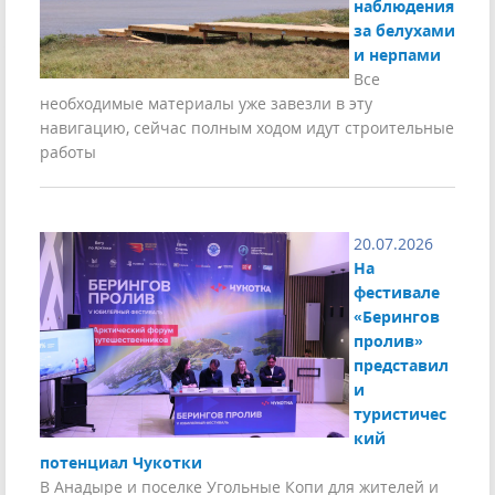
наблюдения
за белухами
и нерпами
Все
необходимые материалы уже завезли в эту
навигацию, сейчас полным ходом идут строительные
работы
20.07.2026
На
фестивале
«Берингов
пролив»
представил
и
туристичес
кий
потенциал Чукотки
В Анадыре и поселке Угольные Копи для жителей и