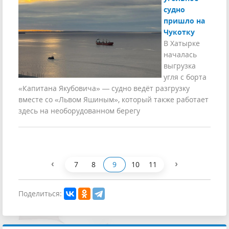
судно
пришло на
Чукотку
В Хатырке
началась
выгрузка
угля с борта
«Капитана Якубовича» — судно ведёт разгрузку
вместе со «Львом Яшиным», который также работает
здесь на необорудованном берегу
‹
›
7
8
9
10
11
Поделиться: