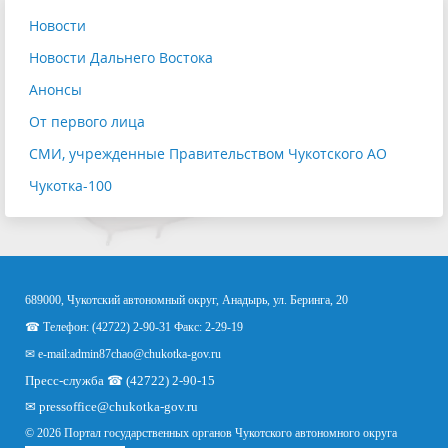
Новости
Новости Дальнего Востока
Анонсы
От первого лица
СМИ, учрежденные Правительством Чукотского АО
Чукотка-100
689000, Чукотский автономный округ, Анадырь, ул. Беринга, 20
☎ Телефон: (42722) 2-90-31 Факс: 2-29-19
✉ e-mail:
admin87chao@chukotka-gov.ru
Пресс-служба ☎ (42722) 2-90-15
✉
pressoffice
@chukotka-gov.ru
© 2026 Портал государственных органов Чукотского автономного округа