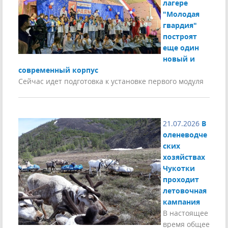
лагере
"Молодая
гвардия"
построят
еще один
новый и
современный корпус
Сейчас идет подготовка к установке первого модуля
21.07.2026
В
оленеводче
ских
хозяйствах
Чукотки
проходит
летовочная
кампания
В настоящее
время общее