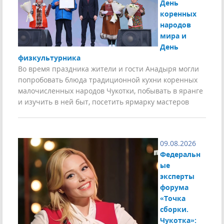
День
коренных
народов
мира и
День
физкультурника
Во время праздника жители и гости Анадыря могли
попробовать блюда традиционной кухни коренных
малочисленных народов Чукотки, побывать в яранге
и изучить в ней быт, посетить ярмарку мастеров
09.08.2026
Федеральн
ые
эксперты
форума
«Точка
сборки.
Чукотка»: