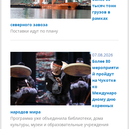
тысяч тонн
грузов в
рамках
северного завоза
Поставки идут по плану
07.08.2026
Более 80
мероприяти
й пройдут
на Чукотке
ко
Междунаро
дному дню
коренных
народов мира
Программа уже объединила библиотеки, дома
культуры, музеи и образовательные учреждения