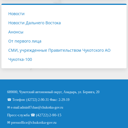
Новости
Новости Дальнего Востока
Анонсы
От первого лица
СМИ, учрежденные Правительством Чукотского АО
Чукотка-100
689000, Чукотский автономный округ, Анадырь, ул. Беринга, 20
☎ Телефон: (42722) 2-90-31 Факс: 2-29-19
✉ e-mail:
admin87chao@chukotka-gov.ru
Пресс-служба ☎ (42722) 2-90-15
✉
pressoffice
@chukotka-gov.ru