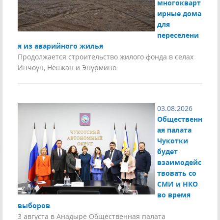
многокварт
ирные дома
для
переселени
я из аварийного жилья
Продолжается строительство жилого фонда в селах
Инчоун, Нешкан и Энурмино
03.08.2026
Общественн
ая палата
Чукотки
будет
взаимодейс
твовать со
СМИ и НКО
во время
выборов
3 августа в Анадыре Общественная палата