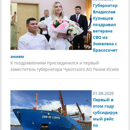
Губернатор
Владислав
Кузнецов
поздравил
ветерана
СВО из
Энмелена с
бракосочет
анием
К поздравлениям присоединился и первый
заместитель губернатора Чукотского АО Рахим Исаев
01.08.2026
Первый в
этом году
субсидируе
мый рейс
по