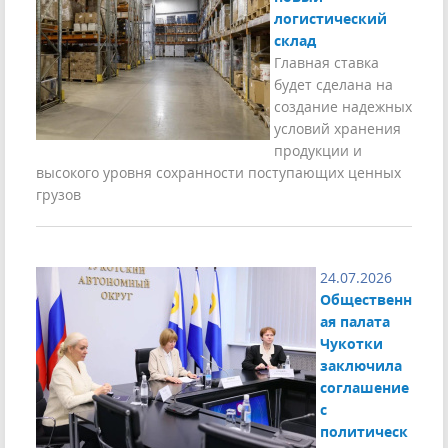
логистический
склад
Главная ставка
будет сделана на
создание надежных
условий хранения
продукции и
высокого уровня сохранности поступающих ценных
грузов
24.07.2026
Общественн
ая палата
Чукотки
заключила
соглашение
с
политическ