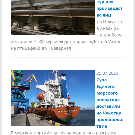
кур для
производст
ва яиц
Из Иркутска
в Анадырь
спецрейсом
доставили 7 500 кур-молодок породы «Декалб Уайт»
на птицефабрику «Северная»
25.07.2026
Суда
Единого
морского
оператора
доставили
на Чукотку
продовольс
твие
В морском порту Анадыря завершилась разгрузка