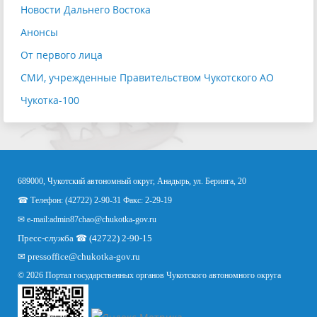
Новости Дальнего Востока
Анонсы
От первого лица
СМИ, учрежденные Правительством Чукотского АО
Чукотка-100
689000, Чукотский автономный округ, Анадырь, ул. Беринга, 20
☎ Телефон: (42722) 2-90-31 Факс: 2-29-19
✉ e-mail:
admin87chao@chukotka-gov.ru
Пресс-служба ☎ (42722) 2-90-15
✉
pressoffice
@chukotka-gov.ru
© 2026 Портал государственных органов Чукотского автономного округа