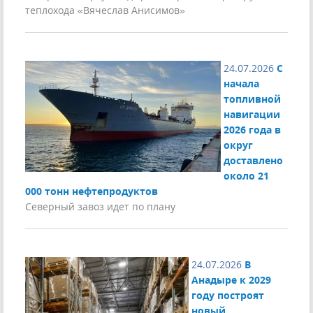
теплохода «Вячеслав Анисимов»
24.07.2026
С
начала
топливной
навигации
2026 года в
округ
доставлено
около 21
000 тонн нефтепродуктов
Северный завоз идет по плану
24.07.2026
В
Анадыре к 2029
году построят
новый