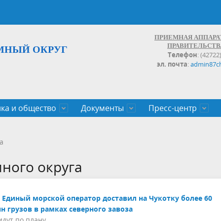
ПРИЕМНАЯ АППАРА
ПРАВИТЕЛЬСТВ
МНЫЙ ОКРУГ
Телефон
: (42722
эл. почта
:
admin87c
ка и общество
Документы
Пресс-центр
а округа
ьство
льные проекты
законов Чукотского АО
Дальнего Востока
поступления
записи и график личных
Население
Органы исполнительной влас
План социального развития ц
Документы,реестры,перечни,
Анонсы
Противодействие коррупции
Обзоры обращений
а
экономического роста
оченные
егулирующего воздействия
100
много округа
Единый морской оператор доставил на Чукотку более 60
н грузов в рамках северного завоза
идут по плану