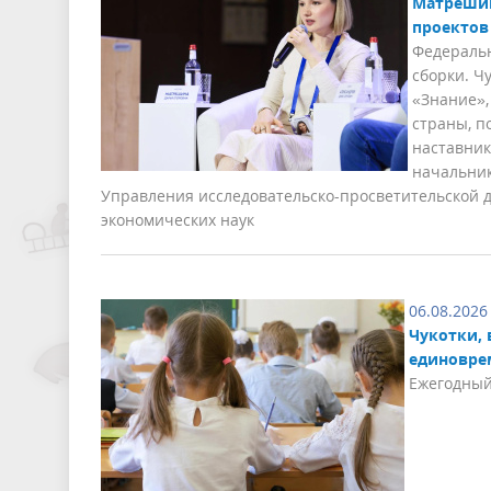
Матрешин
проектов
Федераль
сборки. Ч
«Знание»,
страны, п
наставни
начальник
Управления исследовательско-просветительской 
экономических наук
06.08.2026
Чукотки, 
единовре
Ежегодный