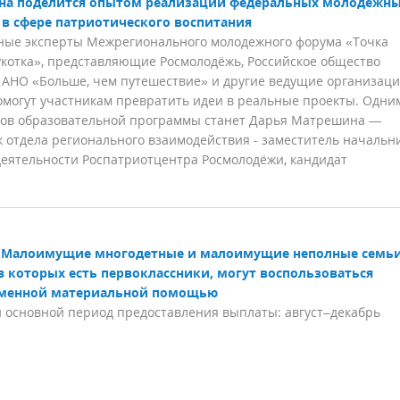
а поделится опытом реализации федеральных молодежн
 в сфере патриотического воспитания
ные эксперты Межрегионального молодежного форума «Точка
укотка», представляющие Росмолодёжь, Российское общество
 АНО «Больше, чем путешествие» и другие ведущие организац
омогут участникам превратить идеи в реальные проекты. Одни
ков образовательной программы станет Дарья Матрешина —
 отдела регионального взаимодействия - заместитель начальн
деятельности Роспатриотцентра Росмолодёжи, кандидат
Малоимущие многодетные и малоимущие неполные семь
в которых есть первоклассники, могут воспользоваться
менной материальной помощью
 основной период предоставления выплаты: август–декабрь