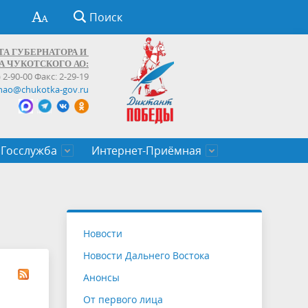
Поиск
ТА ГУБЕРНАТОРА И
А ЧУКОТСКОГО АО:
) 2-90-00 Факс: 2-29-19
hao@chukotka-gov.ru
Госслужба
Интернет-Приёмная
ти
ентров
приказы
Муниципальные образования
Федеральные органы власти
Приоритетные направления
Объявления, конкурсы, заявки
От первого лица
Профессиональное развитие
Оставить обращение (обратная связь)
государственных гражданских
Бизнесу
Новости
служащих Чукотского автономного
Новости Дальнего Востока
округа
Анонсы
От первого лица