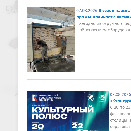
07.08.2026
В сезон нави
промышленности активн
Ежегодно из окружного бю
с обновлением оборудован
07.08.2026
«Культур
С 20 по 2
фестиваль
столицы Ч
образова