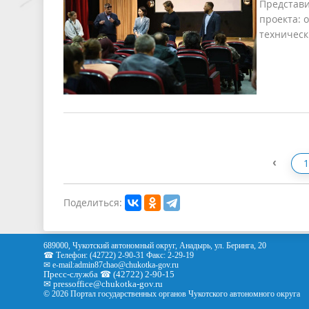
Представи
проекта: 
техническ
‹
1
Поделиться:
689000, Чукотский автономный округ, Анадырь, ул. Беринга, 20
☎ Телефон: (42722) 2-90-31 Факс: 2-29-19
✉ e-mail:
admin87chao@chukotka-gov.ru
Пресс-служба ☎ (42722) 2-90-15
✉
pressoffice
@chukotka-gov.ru
© 2026 Портал государственных органов Чукотского автономного округа