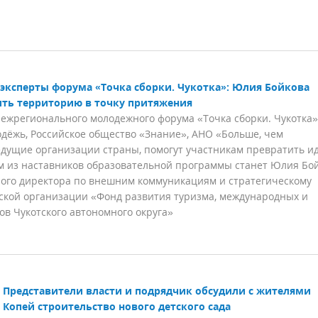
эксперты форума «Точка сборки. Чукотка»: Юлия Бойкова
ить территорию в точку притяжения
жрегионального молодежного форума «Точка сборки. Чукотка»
ёжь, Российское общество «Знание», АНО «Больше, чем
едущие организации страны, помогут участникам превратить и
м из наставников образовательной программы станет Юлия Бо
ого директора по внешним коммуникациям и стратегическому
ской организации «Фонд развития туризма, международных и
в Чукотского автономного округа»
Представители власти и подрядчик обсудили с жителями
 Копей строительство нового детского сада