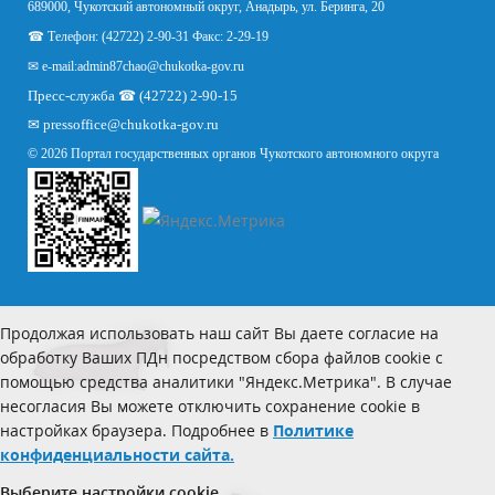
689000, Чукотский автономный округ, Анадырь, ул. Беринга, 20
☎ Телефон: (42722) 2-90-31 Факс: 2-29-19
✉ e-mail:
admin87chao@chukotka-gov.ru
Пресс-служба ☎ (42722) 2-90-15
✉
pressoffice
@chukotka-gov.ru
© 2026 Портал государственных органов Чукотского автономного округа
Продолжая использовать наш сайт Вы даете согласие на
обработку Ваших ПДн посредством сбора файлов cookie с
помощью средства аналитики "Яндекс.Метрика". В случае
несогласия Вы можете отключить сохранение cookie в
настройках браузера. Подробнее в
Политике
конфиденциальности сайта.
Выберите настройки cookie