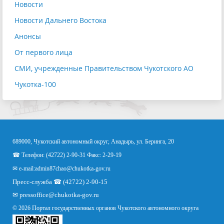
Новости
Новости Дальнего Востока
Анонсы
От первого лица
СМИ, учрежденные Правительством Чукотского АО
Чукотка-100
689000, Чукотский автономный округ, Анадырь, ул. Беринга, 20
☎ Телефон: (42722) 2-90-31 Факс: 2-29-19
✉ e-mail:
admin87chao@chukotka-gov.ru
Пресс-служба ☎ (42722) 2-90-15
✉
pressoffice
@chukotka-gov.ru
© 2026 Портал государственных органов Чукотского автономного округа