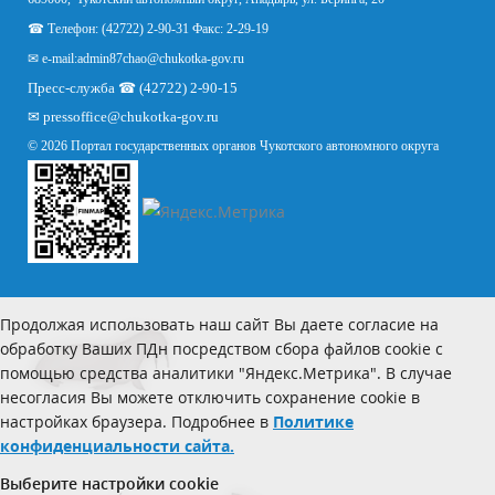
☎ Телефон: (42722) 2-90-31 Факс: 2-29-19
✉ e-mail:
admin87chao@chukotka-gov.ru
Пресс-служба ☎ (42722) 2-90-15
✉
pressoffice
@chukotka-gov.ru
© 2026 Портал государственных органов Чукотского автономного округа
Продолжая использовать наш сайт Вы даете согласие на
обработку Ваших ПДн посредством сбора файлов cookie с
помощью средства аналитики "Яндекс.Метрика". В случае
несогласия Вы можете отключить сохранение cookie в
настройках браузера. Подробнее в
Политике
конфиденциальности сайта.
Выберите настройки cookie