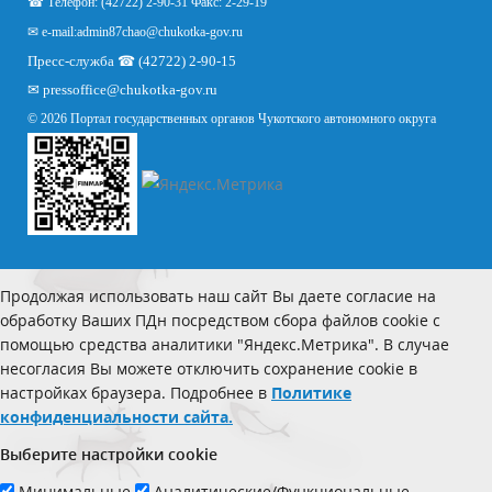
☎ Телефон: (42722) 2-90-31 Факс: 2-29-19
✉ e-mail:
admin87chao@chukotka-gov.ru
Пресс-служба ☎ (42722) 2-90-15
✉
pressoffice
@chukotka-gov.ru
© 2026 Портал государственных органов Чукотского автономного округа
Продолжая использовать наш сайт Вы даете согласие на
обработку Ваших ПДн посредством сбора файлов cookie с
помощью средства аналитики "Яндекс.Метрика". В случае
несогласия Вы можете отключить сохранение cookie в
настройках браузера. Подробнее в
Политике
конфиденциальности сайта.
Выберите настройки cookie
Минимальные
Аналитические/Функциональные