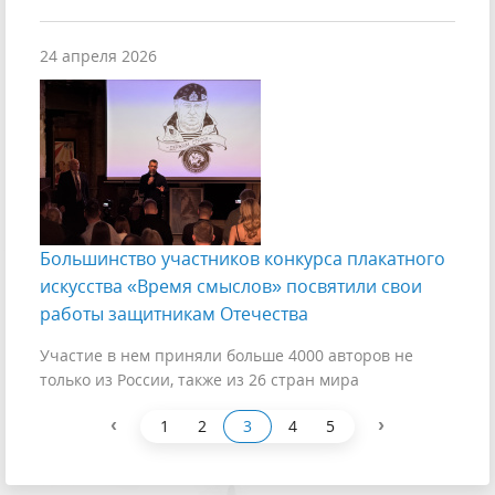
24 апреля 2026
Большинство участников конкурса плакатного
искусства «Время смыслов» посвятили свои
работы защитникам Отечества
Участие в нем приняли больше 4000 авторов не
только из России, также из 26 стран мира
‹
›
1
2
3
4
5