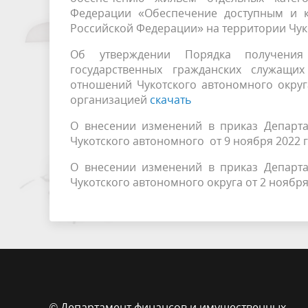
Федерации «Обеспечение доступным и 
Российской Федерации» на территории Чук
Об утверждении Порядка получения
государственных гражданских служащи
отношений Чукотского автономного окру
организацией
скачать
О внесении изменений в приказ Департ
Чукотского автономного от 9 ноября 2022 
О внесении изменений в приказ Департ
Чукотского автономного округа от 2 ноябр
© Департамент финансов и имущественных