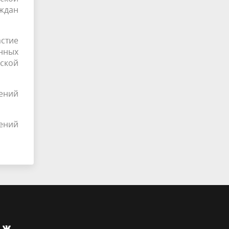
ждан
стие
нных
ской
ений
ений