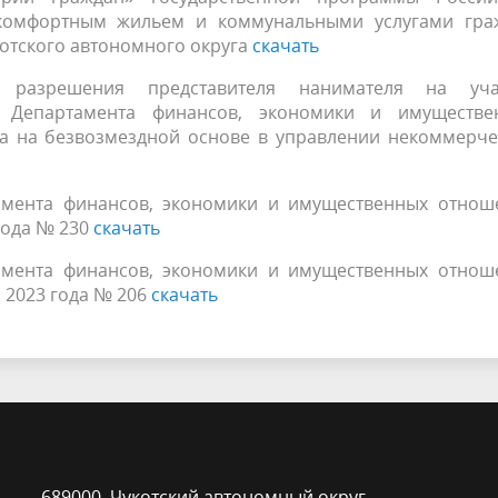
комфортным жильем и коммунальными услугами гра
отского автономного округа
скачать
 разрешения представителя нанимателя на уча
х Департамента финансов, экономики и имуществе
га на безвозмездной основе в управлении некоммерче
амента финансов, экономики и имущественных отнош
года № 230
скачать
амента финансов, экономики и имущественных отнош
я 2023 года № 206
скачать
689000, Чукотский автономный округ,