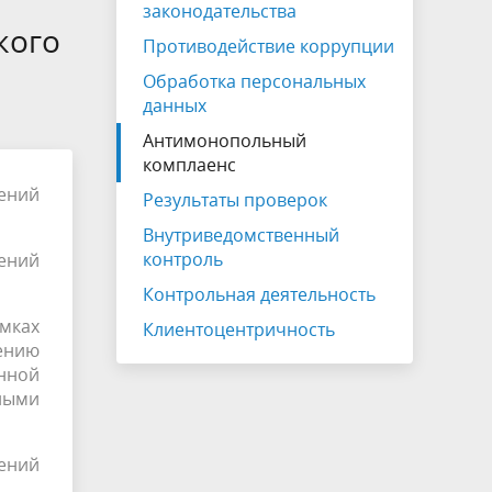
законодательства
кого
Противодействие коррупции
Обработка персональных
данных
Антимонопольный
комплаенс
ений
Результаты проверок
Внутриведомственный
контроль
ений
Контрольная деятельность
мках
Клиентоцентричность
ению
нной
ными
ений