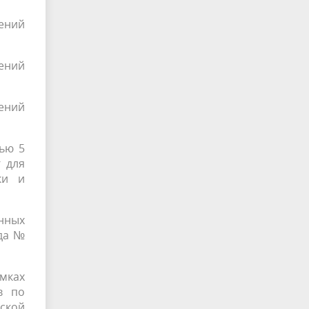
ений
ений
ений
ью 5
г для
ки и
нных
ода №
мках
в по
ской