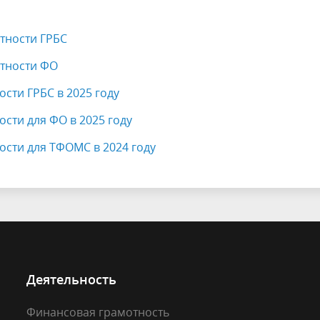
едомственный контроль
Контрольная деятельность
финансового органа
муниципального образовани
етности ГРБС
етности ФО
ости ГРБС в 2025 году
ости для ФО в 2025 году
ности для ТФОМС в 2024 году
Деятельность
Финансовая грамотность