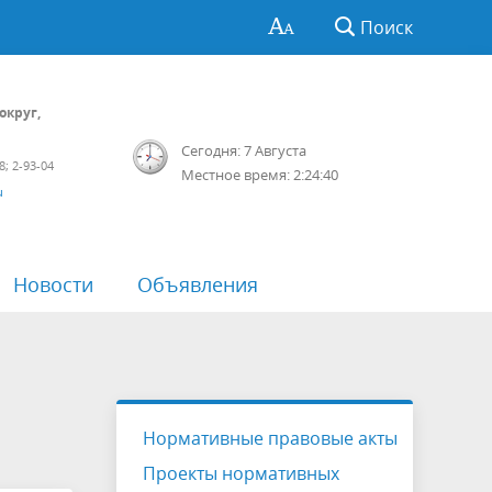
Поиск
округ,
Сегодня: 7 Августа
8; 2-93-04
Местное время: 2:24:40
u
Новости
Объявления
ции
зоры
Перечень пространственных
Противодействие коррупции
Отчетность
Мониторинг качества финансового
сведений
менеджмента
Обработка персональных данных
Проекты приказов
Нормативные правовые акты
датов
Антимонопольный комплаенс
Проекты нормативных