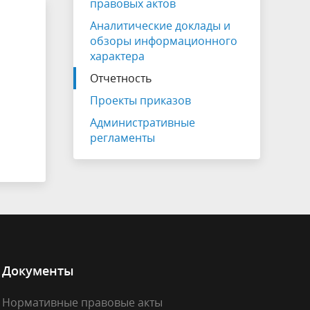
правовых актов
Клиентоцентричность
Аналитические доклады и
я
обзоры информационного
характера
Отчетность
Проекты приказов
Административные
регламенты
Документы
Нормативные правовые акты