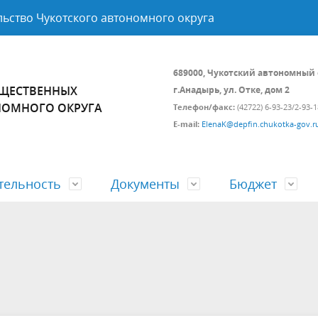
ьство Чукотского автономного округа
689000, Чукотский автономный 
УЩЕСТВЕННЫХ
г.Анадырь, ул. Отке, дом 2
НОМНОГО ОКРУГА
Телефон/факс:
(42722) 6-93-23/2-93-1
E-mail:
ElenaK@depfin.chukotka-gov.r
тельность
Документы
Бюджет
а и состав
ственные программы
 нормативных правовых
етные отношения
Подведомственные организа
Ведомственный контроль за
Аналитические доклады и об
Открытый бюджет
соблюдением трудового
информационного характера
законодательства
ия граждан
Проверка соответствия канди
на должность руководителя