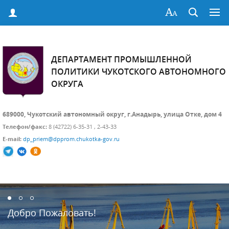
ДЕПАРТАМЕНТ ПРОМЫШЛЕННОЙ
ПОЛИТИКИ ЧУКОТСКОГО АВТОНОМНОГО
ОКРУГА
689000, Чукотский автономный округ, г.Анадырь, улица Отке, дом 4
Телефон/факс:
8 (42722) 6-35-31 , 2-43-33
E-mail:
dp_priem@dpprom.chukotka-gov.ru
Добро Пожаловать!