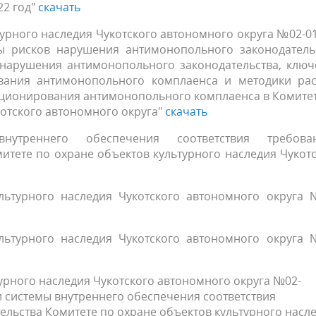
22 год"
скачать
урного наследия Чукотского автономного округа №02-0
ты рисков нарушения антимонопольного законодательс
нарушения антимонопольного законодательства, ключ
вания антимонопольного комплаенса и методики рас
кционирования антимонопольного комплаенса в Комите
котского автономного округа"
скачать
утреннего обеспечения соответствия требова
итете по охране объектов культурного наследия Чукот
льтурного наследия Чукотского автономного округа 
льтурного наследия Чукотского автономного округа 
урного наследия Чукотского автономного округа №02-
ии системы внутреннего обеспечения соответствия
льства Комитете по охране объектов культурного насл