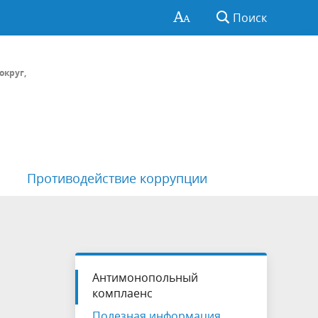
Поиск
округ,
Противодействие коррупции
Структура и состав Комитета
Перечень пространственных
сведений
Антимонопольный
комплаенс
Полезная информация