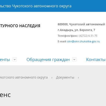
ьство Чукотского автономного округа
689000, Чукотский автономный 
ЬТУРНОГО НАСЛЕДИЯ
г.Анадырь, ул. Беринга, 7
Телефон/факс:
(42722) 6-31-75
E-mail:
okn@okn.chukotka-gov.ru
енты
Обращения граждан
Контакты
ьно-надзорная деятельность
я информация
ная юридическая помощь
Бюджет
Открытые данные
котского автономного округа
›
Документы
›
ственные программы
енс
вые документы
Советы и комиссии