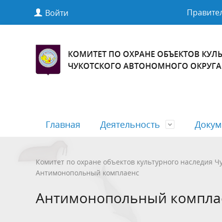
Правител
Войти
КОМИТЕТ ПО ОХРАНЕ ОБЪЕКТОВ КУЛ
ЧУКОТСКОГО АВТОНОМНОГО ОКРУГА
Главная
Деятельность
Докум
Общая информация
Антимонопольный комплаенс
Обращения граждан
Контрол
Полезна
Бесплат
Комитет по охране объектов культурного наследия Чу
Антимонопольный комплаенс
Государственные услуги
Государ
Антимонопольный компла
Документы ,определяющие политику
Финансо
в отношении обработки