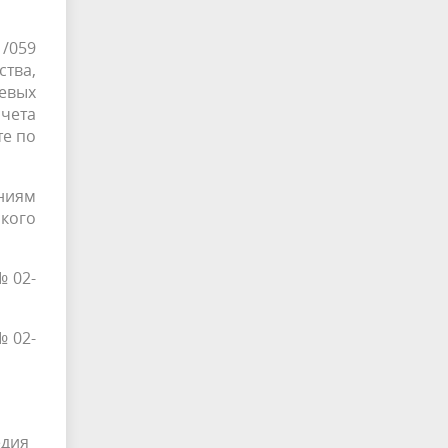
1/059
тва,
евых
чета
те по
ниям
ского
№02-
№02-
едия