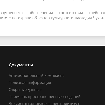
утреннего обеспечения соответствия требова
итете по охране объектов культурного наследия Чукот
Документы
Антимонопольный комплаенс
Полезная информация
Открытые данные
Перечень пространственных сведений
Документы ,определяющие политику в