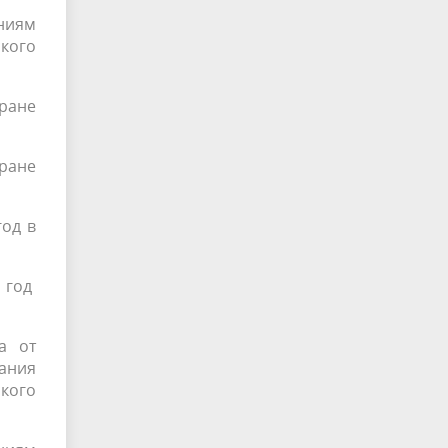
ниям
ского
хране
ране
од в
 год
а от
ания
кого