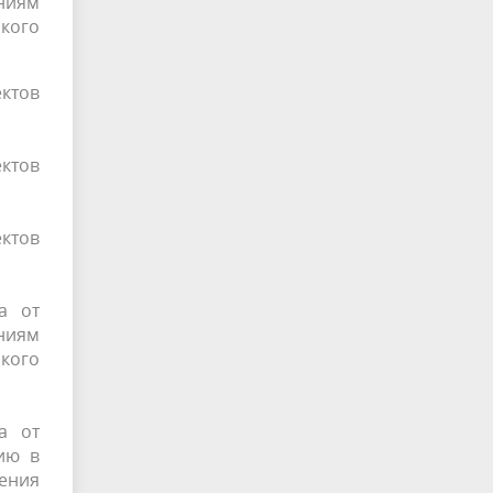
ниям
ского
ктов
ктов
ктов
а от
ниям
ского
а от
ию в
шения