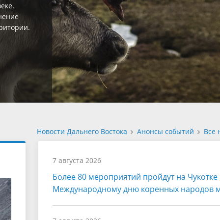
кальности
 и флоры
раны на
Новости Дальнего Востока
Анонсы событий
Все 
7 августа 2026
Более 80 мероприятий пройдут на Чукотке 
Международному дню коренных народов 