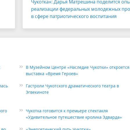
Чукотка»: Дарья Матрешина поделится оп
реализации федеральных молодежных про
в сфере патриотического воспитания
х
В Музейном Центре «Наследие Чукотки» откроется
выставка «Время Героев»
лась
Гастроли Чукотского драматического театра в
Эгвекиноте
ного
Чукотка готовится к премьере спектакля
«Удивительное путешествие кролика Эдварда»
 во
«Энергетический путь Чукотки»