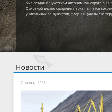
крупнейшее на северо-востоке России озеро. Его
ценность заключается как в красоте, так и в уни
происхождения и видового состава фауны озера
окружающих ландшафтов. Именно с целью их ох
данной территории в 2015 году был создан
государственный природный заказник.
Новости
7 августа 2026