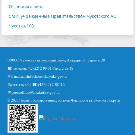
От первого лица
СМИ, учрежденные Правительством Чукотского АО
Чукотка-100
689000, Чукотский автономный округ, Анадырь, ул. Беринга, 20
☎ Телефон: (42722) 2-90-31 Факс: 2-29-19
✉ e-mail:
admin87chao@chukotka-gov.ru
Пресс-служба ☎ (42722) 2-90-15
✉
pressoffice
@chukotka-gov.ru
© 2026 Портал государственных органов Чукотского автономного округа