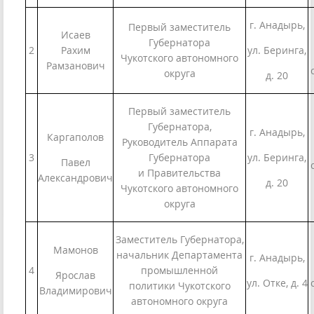
г. Анадырь,
Первый заместитель
Исаев
Губернатора
2
Рахим
ул. Беринга,
Чукотского автономного
Рамзанович
округа
д. 20
Первый заместитель
Губернатора,
г. Анадырь,
Каргаполов
Руководитель Аппарата
3
Губернатора
ул. Беринга,
Павел
и Правительства
Александрович
д. 20
Чукотского автономного
округа
Заместитель Губернатора,
Мамонов
начальник Департамента
г. Анадырь,
4
промышленной
Ярослав
ул. Отке, д. 4
политики Чукотского
Владимирович
автономного округа