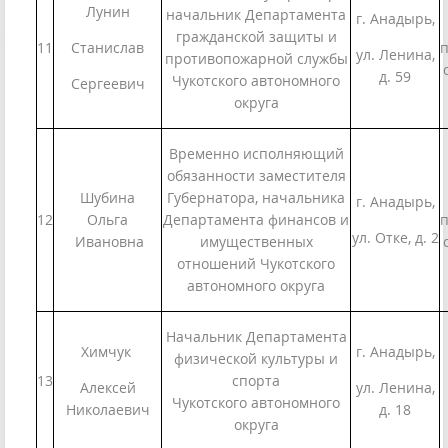
Лунин
начальник Департамента
г. Анадырь,
гражданской защиты и
11
Станислав
п
ул. Ленина,
противопожарной службы
д. 59
Чукотского автономного
Сергеевич
округа
Временно исполняющий
обязанности заместителя
Шубина
Губернатора, начальника
г. Анадырь,
12
Ольга
Департамента финансов и
п
ул. Отке, д. 2
Ивановна
имущественных
отношений Чукотского
автономного округа
Начальник Департамента
Химчук
г. Анадырь,
физической культуры и
13
спорта
Алексей
ул. Ленина,
Чукотского автономного
Николаевич
д. 18
округа