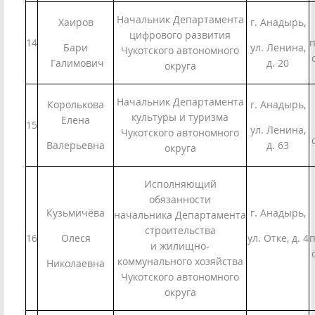
Начальник Департамента
Хаиров
г. Анадырь,
цифрового развития
14
п
Бари
ул. Ленина,
Чукотского автономного
Галимович
д. 20
округа
Начальник Департамента
Королькова
г. Анадырь,
культуры и туризма
Елена
15
ул. Ленина,
Чукотского автономного
Валерьевна
д. 63
округа
Исполняющий
обязанности
Кузьмичёва
г. Анадырь,
начальника Департамента
строительства
16
Олеся
ул. Отке, д. 4
п
и жилищно-
коммунального хозяйства
Николаевна
Чукотского автономного
округа