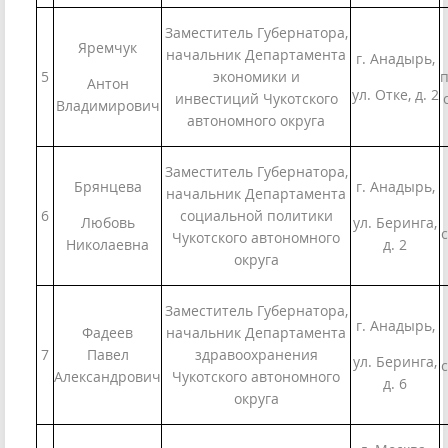
Заместитель Губернатора,
Яремчук
начальник Департамента
г. Анадырь,
5
экономики и
п
Антон
ул. Отке, д. 2
инвестиций Чукотского
Владимирович
автономного округа
Заместитель Губернатора,
Брянцева
г. Анадырь,
начальник Департамента
6
социальной политики
Любовь
ул. Беринга,
с
Чукотского автономного
Николаевна
д. 2
округа
Заместитель Губернатора,
г. Анадырь,
Фадеев
начальник Департамента
7
Павел
здравоохранения
ул. Беринга,
с
Александрович
Чукотского автономного
д. 6
округа