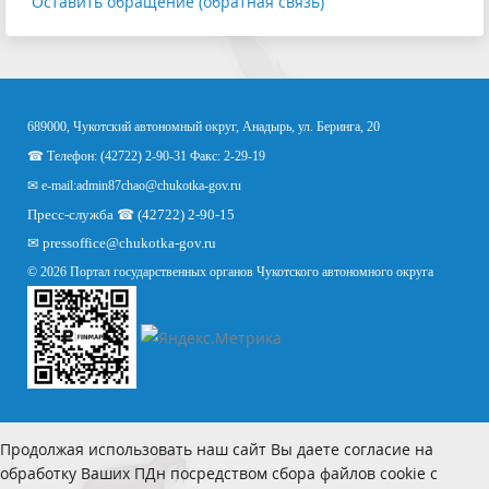
Оставить обращение (обратная связь)
689000, Чукотский автономный округ, Анадырь, ул. Беринга, 20
☎ Телефон: (42722) 2-90-31 Факс: 2-29-19
✉ e-mail:
admin87chao@chukotka-gov.ru
Пресс-служба ☎ (42722) 2-90-15
✉
pressoffice
@chukotka-gov.ru
© 2026 Портал государственных органов Чукотского автономного округа
Продолжая использовать наш сайт Вы даете согласие на
обработку Ваших ПДн посредством сбора файлов cookie с