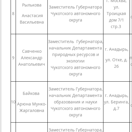
г. Москва,
Рылькова
Заместитель Губернатора
ул.
8
Чукотского автономного
Троицкая
Анастасия
округа
дом 7/1
Васильевна
стр.3
Заместитель Губернатора,
начальник Департамента
г. Анадырь,
Савченко
природных ресурсов и
9
Александр
п
ул. Отке, д.
экологии
Анатольевич
26
Чукотского автономного
округа
Заместитель Губернатора,
Байкова
начальник Департамента
г. Анадырь,
10
образования и науки
ул. Беринга,
Арюна Мунко-
Чукотского автономного
д.7
Жаргаловна
округа
Заместитель Губернатора,