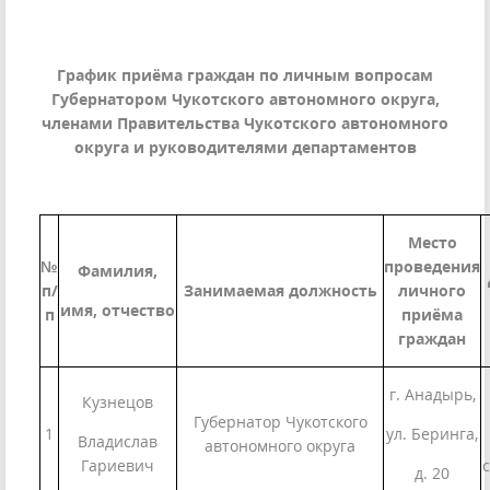
График приёма граждан по личным вопросам
Губернатором Чукотского автономного округа,
членами Правительства Чукотского автономного
округа и руководителями департаментов
Место
№
проведения
Фамилия,
п/
Занимаемая должность
личного
имя, отчество
п
приёма
граждан
г. Анадырь,
Кузнецов
Губернатор Чукотского
1
ул. Беринга,
Владислав
автономного округа
Гариевич
с
д. 20