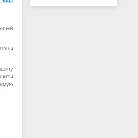
 лица
ающей
язаны
ащиту
ащиты
римую