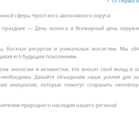
От первого
нной сферы Чукотского автономного округа!
 праздник — День эколога и Всемирный день окруж
ы, богатых ресурсов и уникальных экосистем. Мы об
давая его будущим поколениям.
ем экологам и активистам, кто вносит свой вклад в з
 необходима. Давайте объединим наши усилия для з
ких инициатив, которые помогут сохранить неповто
анителям природного наследия нашего региона!