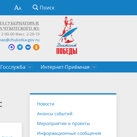
Поиск
ТА ГУБЕРНАТОРА И
А ЧУКОТСКОГО АО:
) 2-90-00 Факс: 2-29-19
hao@chukotka-gov.ru
Госслужба
Интернет-Приёмная
ти
ентров
приказы
Муниципальные образования
Федеральные органы власти
Приоритетные направления
Объявления, конкурсы, заявки
От первого лица
Профессиональное развитие
Оставить обращение (обратная связь)
государственных гражданских
Бизнесу
с
Новости
служащих Чукотского автономного
Анонсы событий
округа
Мероприятия и проекты
Информационные сообщения