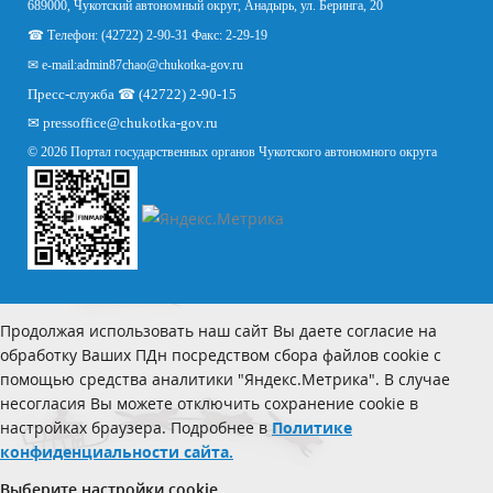
689000, Чукотский автономный округ, Анадырь, ул. Беринга, 20
☎ Телефон: (42722) 2-90-31 Факс: 2-29-19
✉ e-mail:
admin87chao@chukotka-gov.ru
Пресс-служба ☎ (42722) 2-90-15
✉
pressoffice
@chukotka-gov.ru
© 2026 Портал государственных органов Чукотского автономного округа
Продолжая использовать наш сайт Вы даете согласие на
обработку Ваших ПДн посредством сбора файлов cookie с
помощью средства аналитики "Яндекс.Метрика". В случае
несогласия Вы можете отключить сохранение cookie в
настройках браузера. Подробнее в
Политике
конфиденциальности сайта.
Выберите настройки cookie