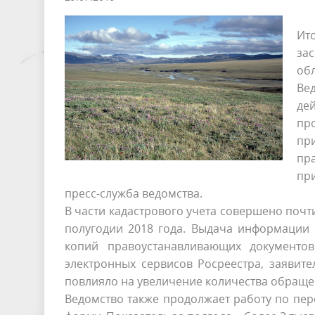
Ит
за
обл
Ве
де
пр
пр
пр
при
пресс-служба ведомства.
В части кадастрового учета совершено почти
полугодии 2018 года. Выдача информации 
копий правоустанавливающих документо
электронных сервисов Росреестра, заявит
повлияло на увеличение количества обраще
Ведомство также продолжает работу по пе