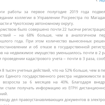
Но
оги работы за первое полугодие 2019 года подве
седании коллегии в Управлении Росреестра по Магада
асти и Чукотскому автономному округу.
домством было совершено почти 22 тысячи регистраци
йствий – на 68% больше, чем в аналогичном пе
ошлого года. При этом количество вынесенных реше
иостановлении и об отказе в государственной регист
ав на недвижимое имущество уменьшилось почти в 2 ра
 проведении кадастрового учета – почти в 3 раза, соо
 8 тысяч учетных действий, что на 52% больше, чем в п
из Единого государственного реестра недвижимости в
в возросла за 6 месяцев на 40%. Благодаря внед
ели стали получать информацию из ЕГРН дистанционно
ний.
реводу дел правоустанавливающих документов в электр