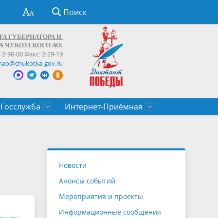
Поиск
ТА ГУБЕРНАТОРА И
А ЧУКОТСКОГО АО:
) 2-90-00 Факс: 2-29-19
hao@chukotka-gov.ru
Госслужба
Интернет-Приёмная
ти
ентров
приказы
Муниципальные образования
Федеральные органы власти
Приоритетные направления
Объявления, конкурсы, заявки
От первого лица
Профессиональное развитие
Оставить обращение (обратная связь)
государственных гражданских
Бизнесу
Новости
служащих Чукотского автономного
Анонсы событий
округа
Мероприятия и проекты
Информационные сообщения