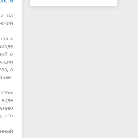
вости
ли на
нской
онных
риоде
ний о
рации
за, а
бщает
ервом
 виде
рению
, что
онный