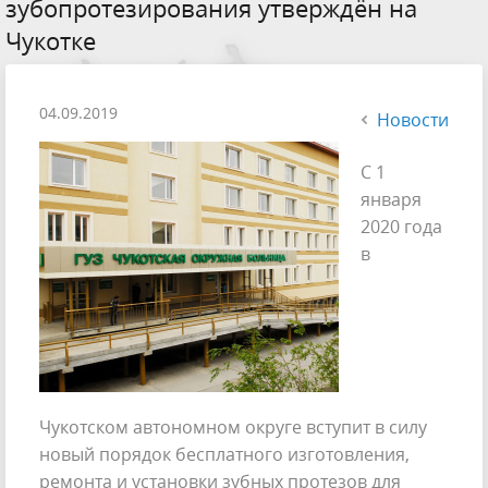
зубопротезирования утверждён на
Чукотке
04.09.2019
Новости
С 1
января
2020 года
в
Чукотском автономном округе вступит в силу
новый порядок бесплатного изготовления,
ремонта и установки зубных протезов для