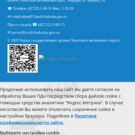
689000, Чукотский автономный округ, Анадырь, ул. Беринга, 20
☎ Телефон: (42722) 2-90-31 Факс: 2-29-19
✉ e-mail:
admin87chao@chukotka-gov.ru
Пресс-служба ☎ (42722) 2-90-15
✉
pressoffice
@chukotka-gov.ru
© 2026 Портал государственных органов Чукотского автономного округа
Продолжая использовать наш сайт Вы даете согласие на
обработку Ваших ПДн посредством сбора файлов cookie с
помощью средства аналитики "Яндекс.Метрика". В случае
несогласия Вы можете отключить сохранение cookie в
настройках браузера. Подробнее в
Политике
конфиденциальности сайта.
Выберите настройки cookie