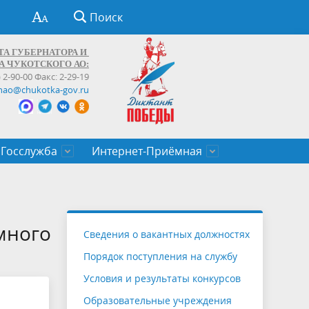
Поиск
ТА ГУБЕРНАТОРА И
А ЧУКОТСКОГО АО:
) 2-90-00 Факс: 2-29-19
hao@chukotka-gov.ru
Госслужба
Интернет-Приёмная
ти
ентров
приказы
Муниципальные образования
Федеральные органы власти
Приоритетные направления
Объявления, конкурсы, заявки
От первого лица
Профессиональное развитие
Оставить обращение (обратная связь)
государственных гражданских
Бизнесу
много
Сведения о вакантных должностях
служащих Чукотского автономного
Порядок поступления на службу
округа
Условия и результаты конкурсов
Образовательные учреждения