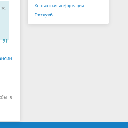
Контактная информация
не,
Госслужба
ансии
жбы в