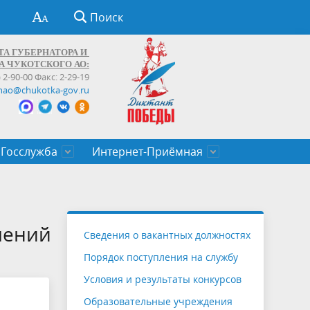
Поиск
ТА ГУБЕРНАТОРА И
А ЧУКОТСКОГО АО:
) 2-90-00 Факс: 2-29-19
hao@chukotka-gov.ru
Госслужба
Интернет-Приёмная
ти
ентров
приказы
Муниципальные образования
Федеральные органы власти
Приоритетные направления
Объявления, конкурсы, заявки
От первого лица
Профессиональное развитие
Оставить обращение (обратная связь)
государственных гражданских
Бизнесу
шений
Сведения о вакантных должностях
служащих Чукотского автономного
Порядок поступления на службу
округа
Условия и результаты конкурсов
Образовательные учреждения