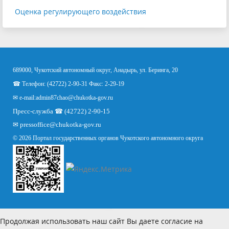
Оценка регулирующего воздействия
689000, Чукотский автономный округ, Анадырь, ул. Беринга, 20
☎ Телефон: (42722) 2-90-31 Факс: 2-29-19
✉ e-mail:
admin87chao@chukotka-gov.ru
Пресс-служба ☎ (42722) 2-90-15
✉
pressoffice
@chukotka-gov.ru
© 2026 Портал государственных органов Чукотского автономного округа
Продолжая использовать наш сайт Вы даете согласие на