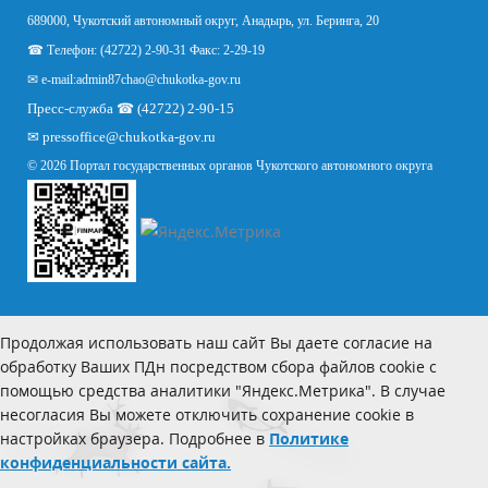
689000, Чукотский автономный округ, Анадырь, ул. Беринга, 20
☎ Телефон: (42722) 2-90-31 Факс: 2-29-19
✉ e-mail:
admin87chao@chukotka-gov.ru
Пресс-служба ☎ (42722) 2-90-15
✉
pressoffice
@chukotka-gov.ru
© 2026 Портал государственных органов Чукотского автономного округа
Продолжая использовать наш сайт Вы даете согласие на
обработку Ваших ПДн посредством сбора файлов cookie с
помощью средства аналитики "Яндекс.Метрика". В случае
несогласия Вы можете отключить сохранение cookie в
настройках браузера. Подробнее в
Политике
конфиденциальности сайта.