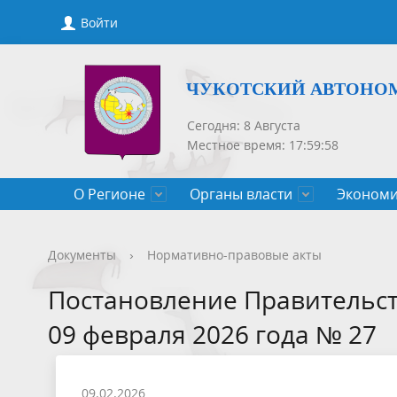
Войти
ЧУКОТСКИЙ АВТОНО
Сегодня: 8 Августа
Местное время: 17:59:58
О Регионе
Органы власти
Экономи
Общие сведения
Губернатор
Государственные программы
Нормативно-правовые акты
Новости
Конкурсы, сведения о вакантных
Порядок рассмотрения обращений
Символик
Правител
Национа
Проекты 
Новости 
Порядок 
Порядок 
Документы
›
Нормативно-правовые акты
Чукотского АО
должностях
приемов
Общественная палата
Полезная информация
СМИ, учрежденные Правительством
Уполном
Оценка р
Чукотка-
Постановление Правительст
Чукотского АО
Защита населения от ЧС
09 февраля 2026 года № 27
09.02.2026