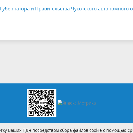
Губернатора и Правительства Чукотского автономного о
тку Ваших ПДн посредством сбора файлов cookie с помощью сре