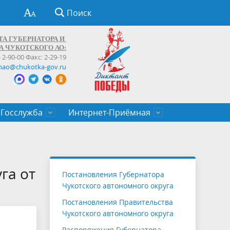
Поиск
ТА ГУБЕРНАТОРА И
А ЧУКОТСКОГО АО:
) 2-90-00 Факс: 2-29-19
hao@chukotka-gov.ru
Госслужба
Интернет-Приёмная
ти
ентров
приказы
Муниципальные образования
Федеральные органы власти
Приоритетные направления
Объявления, конкурсы, заявки
От первого лица
Профессиональное развитие
Оставить обращение (обратная связь)
государственных гражданских
Бизнесу
га от
Постановления Губернатора
служащих Чукотского автономного
Чукотского автономного округа
округа
Постановления Правительства
Чукотского автономного округа
Распоряжения Губернатора