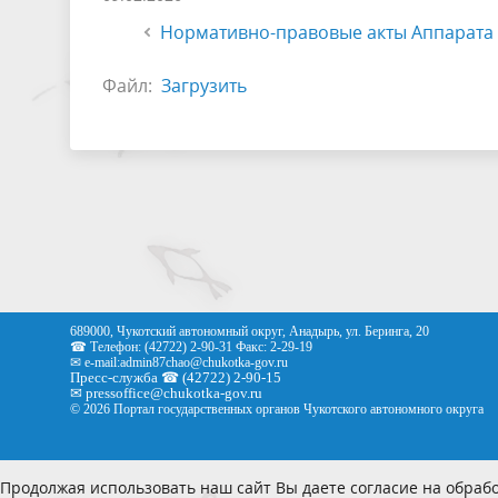
Нормативно-правовые акты Аппарата 
Файл:
Загрузить
689000, Чукотский автономный округ, Анадырь, ул. Беринга, 20
☎ Телефон: (42722) 2-90-31 Факс: 2-29-19
✉ e-mail:
admin87chao@chukotka-gov.ru
Пресс-служба ☎ (42722) 2-90-15
✉
pressoffice
@chukotka-gov.ru
© 2026 Портал государственных органов Чукотского автономного округа
Продолжая использовать наш сайт Вы даете согласие на обрабо