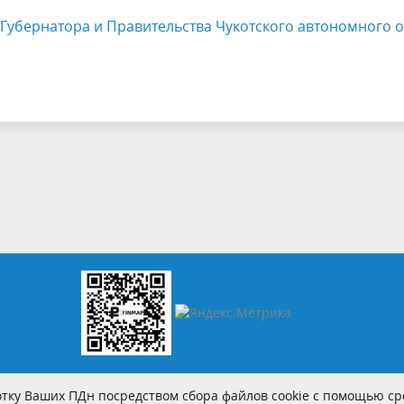
Губернатора и Правительства Чукотского автономного о
тку Ваших ПДн посредством сбора файлов cookie с помощью сре