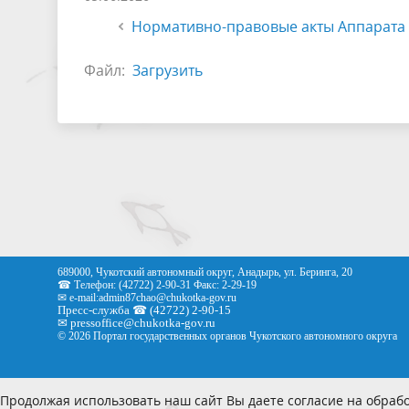
Нормативно-правовые акты Аппарата 
Файл:
Загрузить
689000, Чукотский автономный округ, Анадырь, ул. Беринга, 20
☎ Телефон: (42722) 2-90-31 Факс: 2-29-19
✉ e-mail:
admin87chao@chukotka-gov.ru
Пресс-служба ☎ (42722) 2-90-15
✉
pressoffice
@chukotka-gov.ru
© 2026 Портал государственных органов Чукотского автономного округа
Продолжая использовать наш сайт Вы даете согласие на обрабо