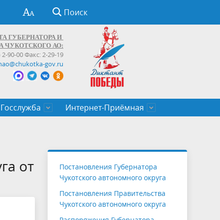
Поиск
ТА ГУБЕРНАТОРА И
А ЧУКОТСКОГО АО:
) 2-90-00 Факс: 2-29-19
hao@chukotka-gov.ru
Госслужба
Интернет-Приёмная
ти
ентров
приказы
Муниципальные образования
Федеральные органы власти
Приоритетные направления
Объявления, конкурсы, заявки
От первого лица
Профессиональное развитие
Оставить обращение (обратная связь)
государственных гражданских
Бизнесу
га от
Постановления Губернатора
служащих Чукотского автономного
Чукотского автономного округа
округа
Постановления Правительства
Чукотского автономного округа
Распоряжения Губернатора