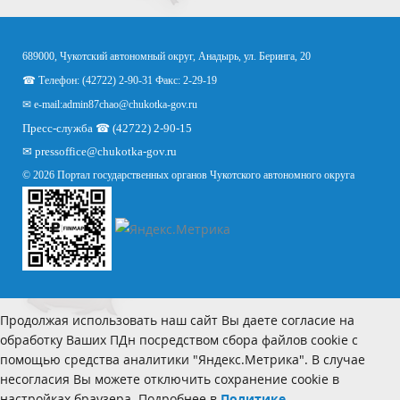
689000, Чукотский автономный округ, Анадырь, ул. Беринга, 20
☎ Телефон: (42722) 2-90-31 Факс: 2-29-19
✉ e-mail:
admin87chao@chukotka-gov.ru
Пресс-служба ☎ (42722) 2-90-15
✉
pressoffice
@chukotka-gov.ru
© 2026 Портал государственных органов Чукотского автономного округа
Продолжая использовать наш сайт Вы даете согласие на
обработку Ваших ПДн посредством сбора файлов cookie с
помощью средства аналитики "Яндекс.Метрика". В случае
несогласия Вы можете отключить сохранение cookie в
настройках браузера. Подробнее в
Политике