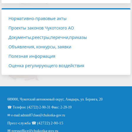
Нормативно-правовые акты
Проекты законов Чукотского АО
Документы,реестры,перечни,приказы
Объявления, конкурсы, заявки
Полезная информация
Оценка регулирующего воздействия
689000, Чукотский автономный округ, Анадырь, ул. Беринга, 20
☎ Телефон: (42722) 2-90-31 Факс: 2-29-19
✉ e-mail:
admin87chao@chukotka-gov.ru
Пресс-служба ☎ (42722) 2-90-15
✉
pressoffice
@chukotka-gov.ru